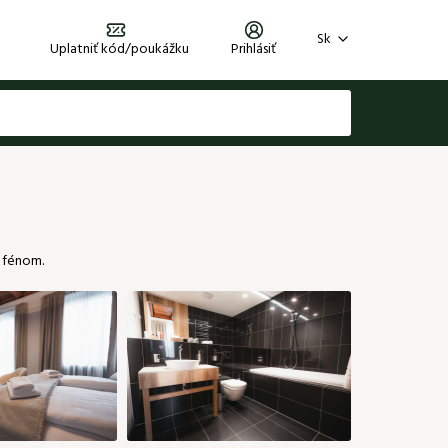
Sk
Uplatniť kód/poukážku
Prihlásiť
Zaregistrujte sa
Zabudli ste heslo?
Prihlásiť sa
 fénom.