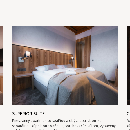
SUPERIOR SUITE
C
Priestranný apartmán so spálňou a obývacou izbou, so
Ap
separátnou kúpeľnou s vaňou aj sprchovacím kútom, vybavený
k