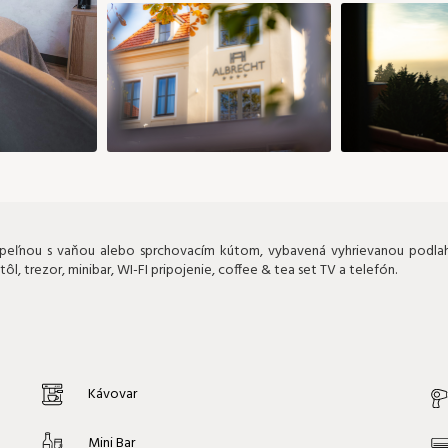
peľnou s vaňou alebo sprchovacím kútom, vybavená vyhrievanou podlaho
, trezor, minibar, WI-FI pripojenie, coffee & tea set TV a telefón.
Kávovar
Mini Bar