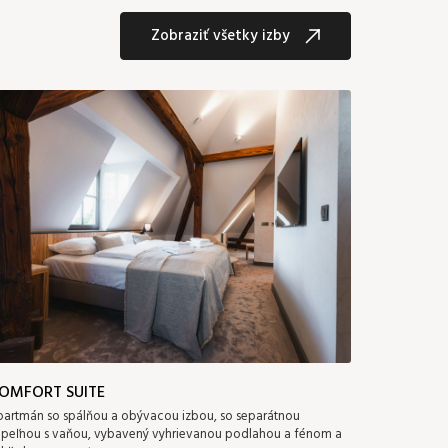
Zobraziť všetky izby
OMFORT SUITE
artmán so spálňou a obývacou izbou, so separátnou
úpeľnou s vaňou, vybavený vyhrievanou podlahou a fénom a