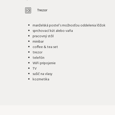
Trezor
manželská posteľ s možnosťou oddelenia lôžok
sprchovací kút alebo vaňa
pracovný stôl
minibar
coffee & tea set
trezor
telefón
WiFi pripojenie
TV
sušič na vlasy
kozmetika