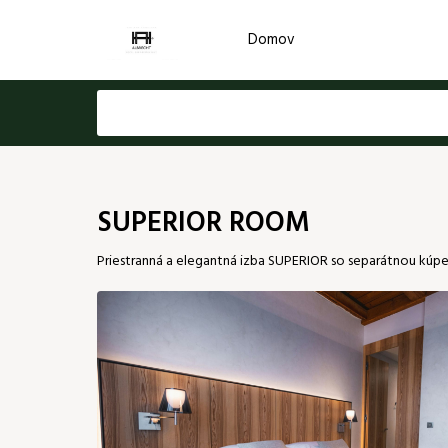
Domov
Voľba jazyka
Pre získanie najlepšej ceny sa prihláste do
Email
EN
SUPERIOR ROOM
Priestranná a elegantná izba SUPERIOR so separátnou kú