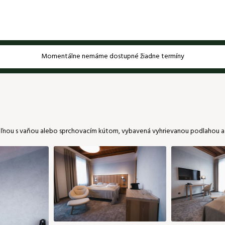
Momentálne nemáme dostupné žiadne termíny
 PSH KLUBU:
Heslo
Pokračovať bez prihlásenia
peľnou s vaňou alebo sprchovacím kútom, vybavená vyhrievanou podlahou a